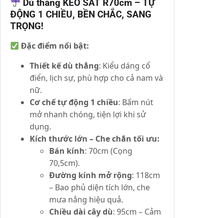
Dù thẳng KÈO SẮT R70cm – TỰ
ĐỘNG 1 CHIỀU, BỀN CHẮC, SANG
TRỌNG!
Đặc điểm nổi bật:
Thiết kế dù thẳng
: Kiểu dáng cổ
điển, lịch sự, phù hợp cho cả nam và
nữ.
Cơ chế tự động 1 chiều
: Bấm nút
mở nhanh chóng, tiện lợi khi sử
dụng.
Kích thước lớn – Che chắn tối ưu:
Bán kính
: 70cm (Cọng
70,5cm).
Đường kính mở rộng
: 118cm
– Bao phủ diện tích lớn, che
mưa nắng hiệu quả.
Chiều dài cây dù
: 95cm – Cảm