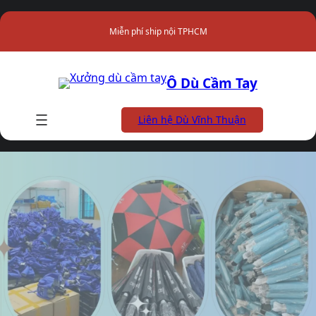
Chuyển
đến
Miễn phí ship nội TPHCM
phần
nội
dung
Ô Dù Cầm Tay
Liên hệ Dù Vĩnh Thuận