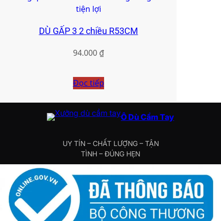
DÙ GẤP 3 2 chiều R53CM
94.000
₫
Đọc tiếp
Ô Dù Cầm Tay
UY TÍN – CHẤT LƯỢNG – TẬN
TÌNH – ĐÚNG HẸN